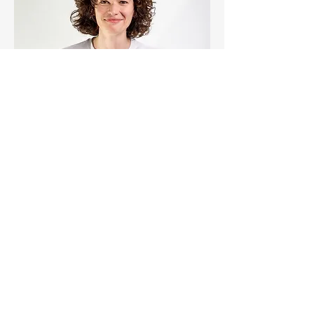
Hanne De Schryver,
logopediste en
stemtherapeute
Doet wonderen met je stem.