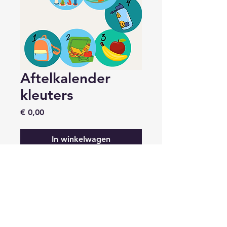
Aftelkalender
kleuters
Prijs
€ 0,00
In winkelwagen
Onze aftelkalender bevat
prenten zodat je kan praten
over alle aspecten van
school!